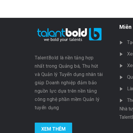
Miễn 
Tạ
Xe
TalentBold là nền tảng hợp
Xe
nhất trong Quảng bá, Thu hút
và Quản lý Tuyển dụng nhân tài
Qu
giúp Doanh nghiệp đảm bảo
Là
nguồn lực dựa trên nền tảng
công nghệ phần mềm Quản lý
Th
tuyển dụng
Nhà tu
Talent
XEM THÊM