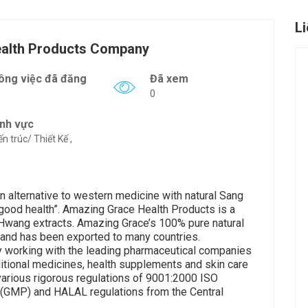
L
alth Products Company
ông việc đã đăng
Đã xem
0
ĩnh vực
ến trúc/ Thiết Kế ,
 alternative to western medicine with natural Sang
good health”. Amazing Grace Health Products is a
 Hwang extracts. Amazing Grace’s 100% pure natural
 and has been exported to many countries.
y working with the leading pharmaceutical companies
itional medicines, health supplements and skin care
 various rigorous regulations of 9001:2000 ISO
 (GMP) and HALAL regulations from the Central