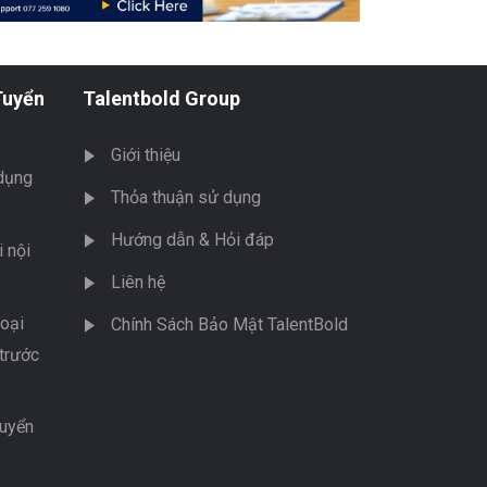
Tuyển
Talentbold Group
Giới thiệu
dụng
Thỏa thuận sử dụng
Hướng dẫn & Hỏi đáp
 nội
Liên hệ
oại
Chính Sách Bảo Mật TalentBold
trước
tuyển