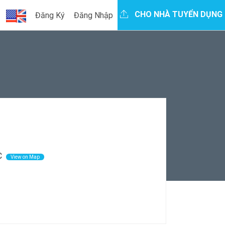
CHO NHÀ TUYỂN DỤNG
Đăng Ký
Đăng Nhập
MC
View on Map