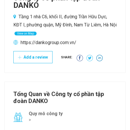
DANKO
Tầng 1 nhà C6, khối II, đường Trần Hữu Dực,
KĐT I, phường quận, Mỹ Đình, Nam Từ Liêm, Hà Nội
View on Map
https://dankogroup.com.vn/
Add a review
SHARE:
Tổng Quan về Công ty cổ phần tập
đoàn DANKO
Quy mô công ty
>