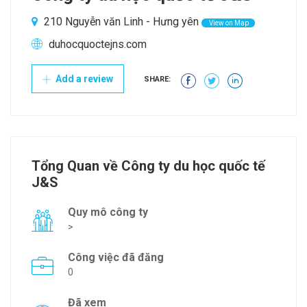
210 Nguyễn văn Linh - Hưng yên
View on Map
duhocquoctejns.com
Add a review
SHARE:
Tổng Quan về Công ty du học quốc tế
J&S
Quy mô công ty
>
Công việc đã đăng
0
Đã xem