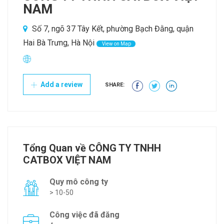
NAM
Số 7, ngõ 37 Tây Kết, phường Bạch Đằng, quận
Hai Bà Trưng, Hà Nội
View on Map
Add a review
SHARE:
Tổng Quan về CÔNG TY TNHH
CATBOX VIỆT NAM
Quy mô công ty
> 10-50
Công việc đã đăng