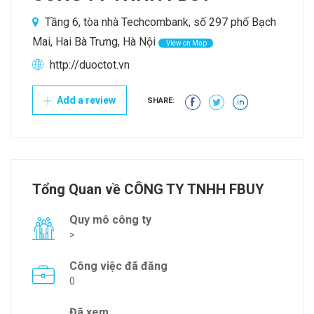
Tầng 6, tòa nhà Techcombank, số 297 phố Bạch
Mai, Hai Bà Trưng, Hà Nội
View on Map
http://duoctot.vn
Add a review
SHARE:
Tổng Quan về CÔNG TY TNHH FBUY
Quy mô công ty
>
Công việc đã đăng
0
Đã xem