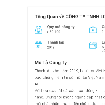
Tổng Quan về CÔNG TY TNHH L
Quy mô công ty
C
> 50-100
3
Thành lập
L
2019
Mỹ
uố
Mô Tả Công Ty
Thành lập vào năm 2019, Louistar Việt 
bảo chứng niềm tin số một tại Việt Na
Âu.
Với Louistar, tất cả các hoạt động kinh 
hàng. Chúng tôi không ngừng cập nhật c
mới nhất nhằm mang đến những dòng sản