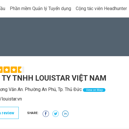
cầu
Phần mềm Quản lý Tuyển dụng
Cộng tác viên Headhunter
 TY TNHH LOUISTAR VIỆT NAM
ng Văn An. Phường An Phú, Tp. Thủ Đức
View on Map
/louistar.vn
 review
SHARE: