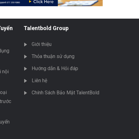
Tuyển
Talentbold Group
Giới thiệu
dụng
Thỏa thuận sử dụng
Hướng dẫn & Hỏi đáp
 nội
Liên hệ
oại
Chính Sách Bảo Mật TalentBold
trước
tuyển