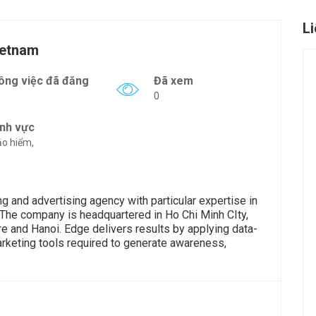
L
ietnam
ông việc đã đăng
Đã xem
0
ĩnh vực
o hiểm,
g and advertising agency with particular expertise in
s. The company is headquartered in Ho Chi Minh CIty,
re and Hanoi. Edge delivers results by applying data-
marketing tools required to generate awareness,