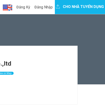
CHO NHÀ TUYỂN DỤNG
Đăng Ký
Đăng Nhập
,ltd
ew on Map