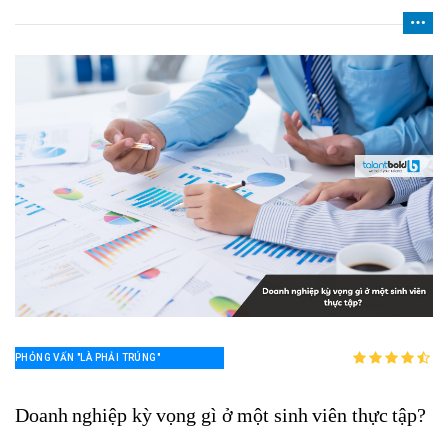
và bền vững? Bài viết dưới đây sẽ giúp bạn hiểu rõ và có
thể áp dụng ngay.
PHỎNG VẤN "LÀ PHẢI TRÚNG"
Doanh nghiệp kỳ vọng gì ở một sinh viên thực tập?