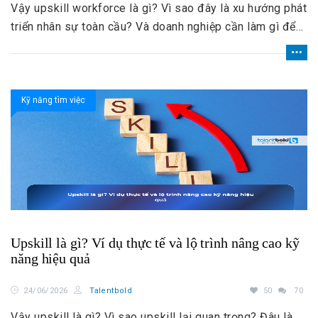
Vậy upskill workforce là gì? Vì sao đây là xu hướng phát
triển nhân sự toàn cầu? Và doanh nghiệp cần làm gì để
triển khai upskilling hiệu quả?
Kỹ năng tìm việc
Upskill là gì? Ví dụ thực tế và lộ trình nâng cao kỹ
năng hiệu quả
24/06/2026
Talentbold
50
70
Vậy upskill là gì? Vì sao upskill lại quan trọng? Đâu là