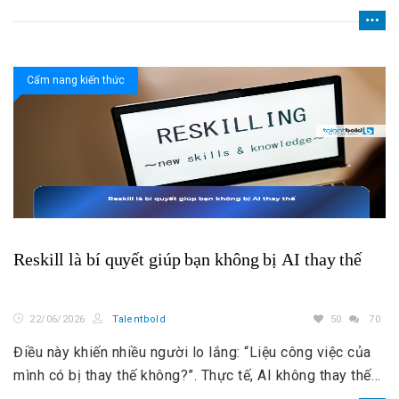
dưới đây sẽ giúp bạn hiểu rõ lợi ích, ví dụ thực tế và
cách thực hiện upskill hiệu quả.
Cẩm nang kiến thức
Reskill là bí quyết giúp bạn không bị AI thay thế
22/06/2026
Talentbold
50
70
Điều này khiến nhiều người lo lắng: “Liệu công việc của
mình có bị thay thế không?”. Thực tế, AI không thay thế
tất cả mọi người. Nhưng AI có thể thay thế những người