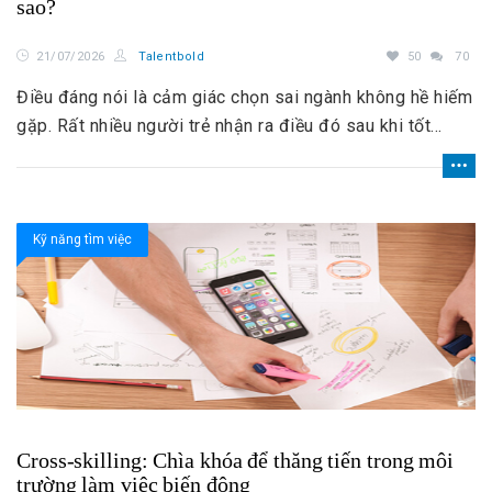
sao?
21/07/2026
Talentbold
50
70
Điều đáng nói là cảm giác chọn sai ngành không hề hiếm
gặp. Rất nhiều người trẻ nhận ra điều đó sau khi tốt
nghiệp. Tuy nhiên, không phải ai cũng biết nên làm gì
tiếp theo. Nên cố gắng theo đuổi ngành đã học? Chuyển
ngành ngay lập tức? Hay học lại từ đầu?
Kỹ năng tìm việc
Cross-skilling: Chìa khóa để thăng tiến trong môi
trường làm việc biến động