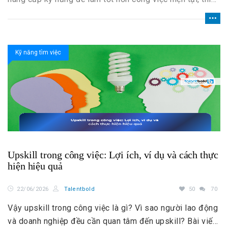
nghi với công nghệ mới và mở rộng cơ hội phát triển sự
nghiệp.
Kỹ năng tìm việc
Upskill trong công việc: Lợi ích, ví dụ và cách thực
hiện hiệu quả
22/06/2026
Talentbold
50
70
Vậy upskill trong công việc là gì? Vì sao người lao động
và doanh nghiệp đều cần quan tâm đến upskill? Bài viết