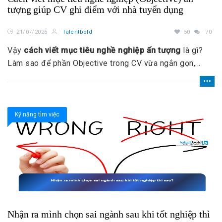
tượng giúp CV ghi điểm với nhà tuyển dụng
21/07/2026
Talentbold
50
70
Vậy
cách viết mục tiêu nghề nghiệp ấn tượng
là gì?
Làm sao để phần Objective trong CV vừa ngắn gọn,
chuyên nghiệp, vừa thể hiện được định hướng rõ ràng?
Bài viết dưới đây sẽ giúp bạn hiểu chi tiết và có thể áp
dụng ngay.
Kỹ năng tìm việc
Nhận ra mình chọn sai ngành sau khi tốt nghiệp thì