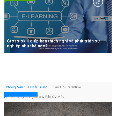
Cross-skill giúp bạn thích nghi và phát triển sự
nghiệp như thế nào?
Talentbold
16
45
56
Phỏng Vấn "Là Phải Trúng"
Tạo Hồ Sơ Online
CHỦ ĐỀ NÓNG
Hồ Sơ Chuyên Nghiệp & File CV Mẫu