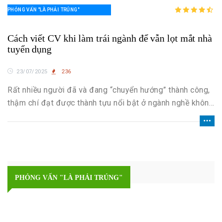
PHỎNG VẤN "LÀ PHẢI TRÚNG"
Cách viết CV khi làm trái ngành để vẫn lọt mắt nhà
tuyển dụng
23/07/2025
236
Rất nhiều người đã và đang “chuyển hướng” thành công,
thậm chí đạt được thành tựu nổi bật ở ngành nghề không
liên quan đến tấm bằng đại học. Tuy nhiên, thử thách lớn
nhất vẫn luôn là:
Làm sao viết CV khi làm trái ngành
để vẫn lọt mắt nhà tuyển dụng?
PHỎNG VẤN "LÀ PHẢI TRÚNG"