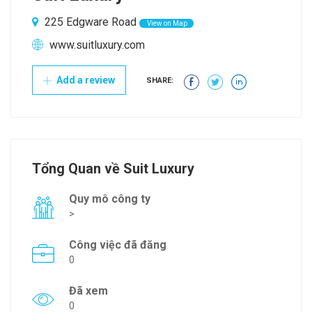
225 Edgware Road
View on Map
www.suitluxury.com
Add a review
SHARE:
Tổng Quan về Suit Luxury
Quy mô công ty
>
Công việc đã đăng
0
Đã xem
0