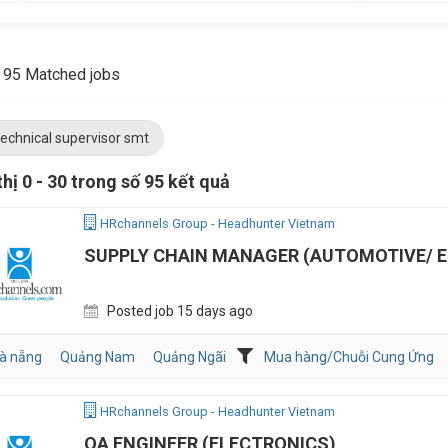
95 Matched jobs
technical supervisor smt
thị 0 - 30 trong số 95 kết quả
HRchannels Group - Headhunter Vietnam
SUPPLY CHAIN MANAGER (AUTOMOTIVE/ 
Posted job 15 days ago
à nẵng
Quảng Nam
Quảng Ngãi
Mua hàng/Chuỗi Cung Ứng
HRchannels Group - Headhunter Vietnam
QA ENGINEER (ELECTRONICS)