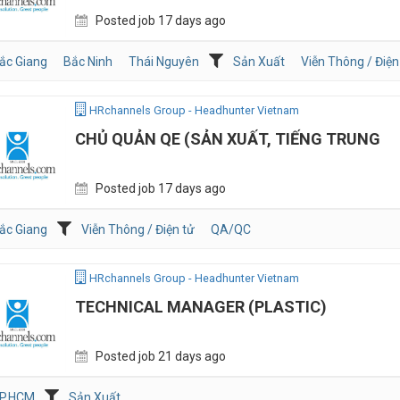
Posted job 17 days ago
ắc Giang
Bắc Ninh
Thái Nguyên
Sản Xuất
Viễn Thông / Điện
HRchannels Group - Headhunter Vietnam
CHỦ QUẢN QE (SẢN XUẤT, TIẾNG TRUNG
Posted job 17 days ago
ắc Giang
Viễn Thông / Điện tử
QA/QC
HRchannels Group - Headhunter Vietnam
TECHNICAL MANAGER (PLASTIC)
Posted job 21 days ago
P.HCM
Sản Xuất