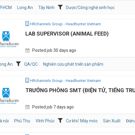
P.HCM
Long An
Tây Ninh
Dược/Công nghệ sinh học
HRchannels Group - Headhunter Vietnam
LAB SUPERVISOR (ANIMAL FEED)
Posted job 30 days ago
ong An
QA/QC
Nghiên cứu phát triển sản phẩm
HRchannels Group - Headhunter Vietnam
TRƯỞNG PHÒNG SMT (ĐIỆN TỬ, TIẾNG TR
Posted job 7 days ago
à nội
Phú Thọ
Vĩnh Phúc
Cơ khí/ Máy móc
Sản Xuất
Điệ