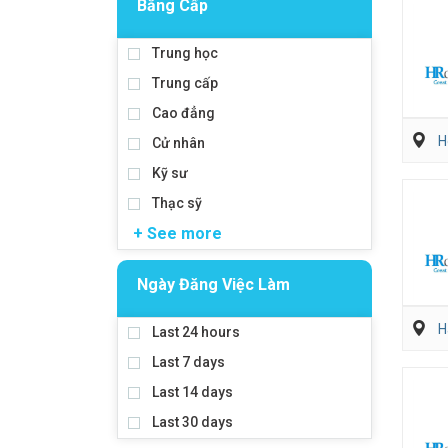
Bằng Cấp
Trung học
Trung cấp
Cao đẳng
H
Cử nhân
Kỹ sư
Thạc sỹ
+ See more
Ngày Đăng Việc Làm
H
Last 24 hours
Last 7 days
Last 14 days
Last 30 days