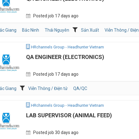
Posted job 17 days ago
ắc Giang
Bắc Ninh
Thái Nguyên
Sản Xuất
Viễn Thông / Điện
HRchannels Group - Headhunter Vietnam
QA ENGINEER (ELECTRONICS)
Posted job 17 days ago
ắc Giang
Viễn Thông / Điện tử
QA/QC
HRchannels Group - Headhunter Vietnam
LAB SUPERVISOR (ANIMAL FEED)
Posted job 30 days ago