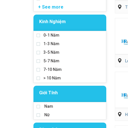
+ See more
T
Kinh Nghiệm
0-1 Năm
1-3 Năm
3-5 Năm
5-7 Năm
L
7-10 Năm
> 10 Năm
Giới Tính
Nam
H
Nữ