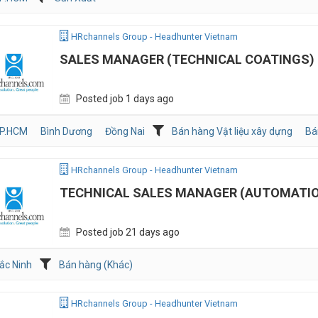
HRchannels Group - Headhunter Vietnam
SALES MANAGER (TECHNICAL COATINGS)
Posted job 1 days ago
P.HCM
Bình Dương
Đồng Nai
Bán hàng Vật liệu xây dựng
Bá
HRchannels Group - Headhunter Vietnam
TECHNICAL SALES MANAGER (AUTOMATI
Posted job 21 days ago
ắc Ninh
Bán hàng (Khác)
HRchannels Group - Headhunter Vietnam