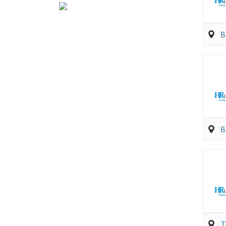
B
B
T