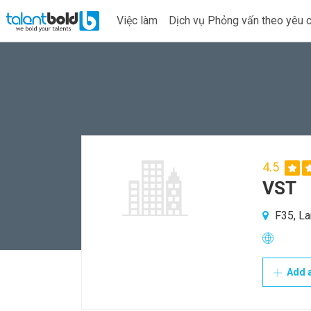
Việc làm
Dịch vụ Phỏng vấn theo yêu 
4.5
VST
F35, La
Add a