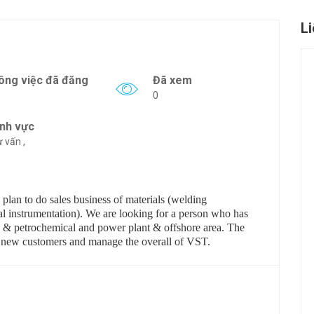
L
ông việc đã đăng
Đã xem
0
ĩnh vực
 vấn ,
lan to do sales business of materials (welding
al instrumentation).
We are looking for a person who has
al & petrochemical and power plant & offshore area. The
op new customers and manage the overall of VST.